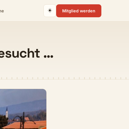
☀️
ne
Mitglied werden
besucht …